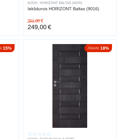
KODS:
HORIZONT BALTAS (NOR)
Iekšdurvis HORIZONT Baltas (9016)
301,00
€
249,00
€
15%
18%
de
Atlaide