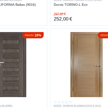
IA BALTAS (NOR)
KODS:
DURVIS TORINO-L ECO (PRO)
Iekšdurvis KALIFORNIA Baltas (9016)
Durvis TORINO-L Eco
297,00
€
252,00
€
18%
Atlaide
Atlai
LSA (DRE)
KODS:
DURVIS-KLASIKA OZOLS (ILG)