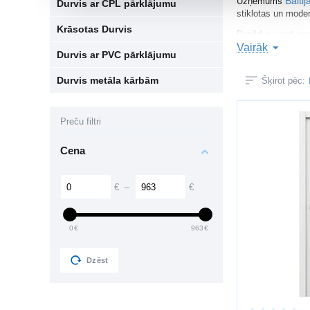
Baltij
Uzņēmums
Durvis ar CPL pārklājumu
stiklotas un moder
Krāsotas Durvis
Papildus varat aps
Vairāk
Durvis ar PVC pārklājumu
KĀ IZVĒLĒT
Durvis metāla kārbām
Šķirot pēc:
Izvēloties iekšdur
telpas dizain
Preču filtri
durvju izmēr
materiālu (la
Cena
skaņas izolāc
furnitūras kva
Laminētās durvis i
€
–
€
IEKŠDURVJU
0
€
963
€
laminētas du
koka durvis
Dzēst
stiklotas dur
dizaina durvi
slēptās durvi