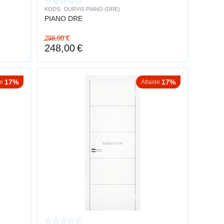
KODS:
DURVIS PIANO (DRE)
PIANO DRE
 rūdīts stikls, kas ir drošs un izturīgs.
298,00
€
248,00
€
17%
17%
de
Atlaide