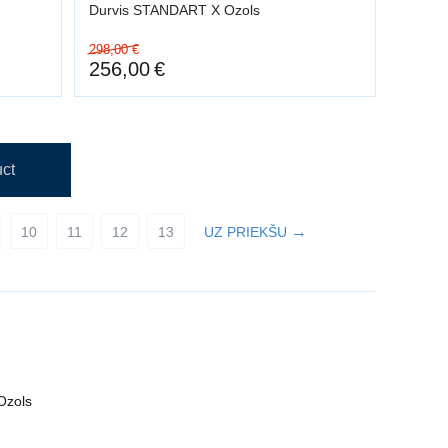
Durvis STANDART X Ozols
298,00
€
256,00
€
ct
10
11
12
13
UZ PRIEKŠU
 Ozols