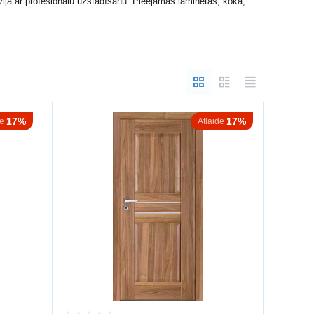
vijā ar profesionālu uzstādīšanu. Pieejamas laminētas, koka,
17%
17%
de
Atlaide
tiklotas durvis piešķir telpai vieglumu un gaismu.