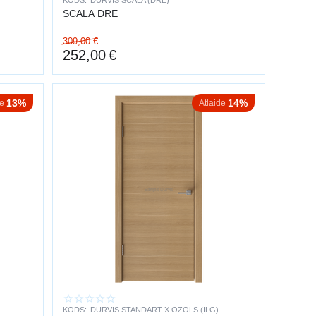
KODS:
DURVIS SCALA (DRE)
SCALA DRE
309,00
€
252,00
€
13%
14%
de
Atlaide
KODS:
DURVIS STANDART X OZOLS (ILG)