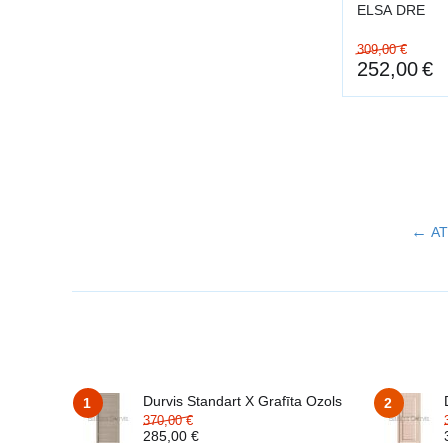
ELSA DRE
309,00
€
252,00
€
AT
Durvis Standart X Grafīta Ozols
1
2
370,00
€
285,00
€