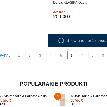
Durvis KLASIKA Ozols
295,00
€
256,00
€
Show another 12 produ
PAKAĻ
1
2
3
4
5
6
7
8
9
POPULĀRĀKIE PRODUKTI
Durvis Modern 3 Balināts Ozols
Durvis Tokio 5 Balināts
3
359,00
€
357,00
€
328,00
€
310,00
€