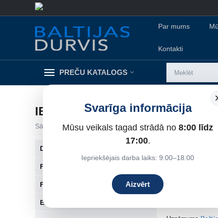
Par mums
Mū
Kontakti
PREČU KATALOGS
Svarīga informācija
IEKŠDURVIS
Sākums
/
Mūsu veikals tagad strādā no
Iekšdurvis
8:00 līdz
17:00
.
DRE iekšdurvis
Ar durvju sortime
Iepriekšējais darba laiks: 9:00–18:00
Finierētas Koka Iekšdurvis
IEKŠDURVIS
Aizvērt
Frēzētas Koka Iekšdurvis
Iekšdurvis ir būti
Ekofinierētās durvis
papildina telpas d