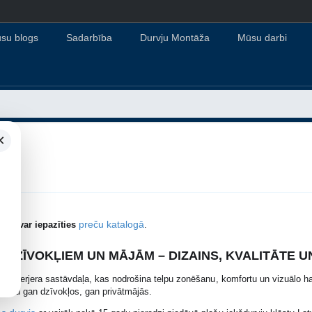
su blogs
Sadarbība
Durvju Montāža
Mūsu darbi
×
preču katalogā
ntu var iepazīties
.
 DZĪVOKĻIEM UN MĀJĀM – DIZAINS, KVALITĀTE 
ska interjera sastāvdaļa, kas nodrošina telpu zonēšanu, komfortu un vizuālo ha
izainu gan dzīvokļos, gan privātmājās.