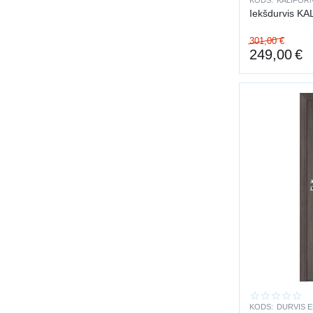
KODS:
KALIFORN
301,00
€
249,00
€
KODS:
DURVIS E