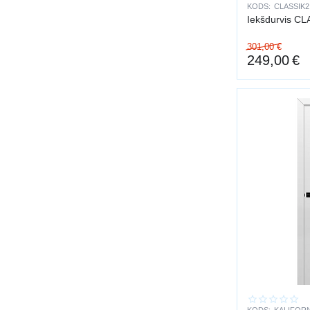
KODS:
CLASSIK2
Iekšdurvis CL
301,00
€
249,00
€