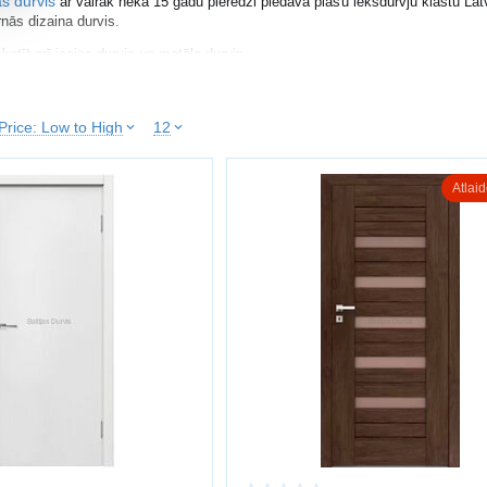
as durvis
ar vairāk nekā 15 gadu pieredzi piedāvā plašu iekšdurvju klāstu Lat
nās dizaina durvis.
katīt arī
ieejas durvis
un
metāla durvis
.
IES IEKŠDURVIS
Price: Low to High
12
vis, svarīgi ņemt vērā:
u un krāsu
Atlai
us
mināts, MDF, koks, stikls)
iju
litāti
r ekonomisks risinājums, savukārt koka durvis nodrošina augstāku izturību. S
 VEIDI
rvis
vis
s
s