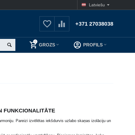
Latviešu
+371 27038038
0
GROZS
PROFILS
UN FUNKCIONALITĀTE
rmoniju. Pareizi izvēlētas iekšdurvis uzlabo skaņas izolāciju un