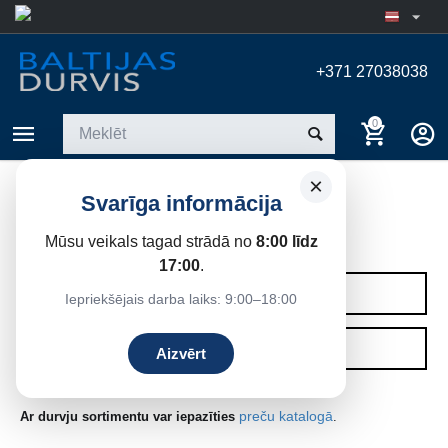
+371 27038038
0
×
Svarīga informācija
IEKŠDURVIS
Mūsu veikals tagad strādā no
8:00 līdz
Sākums
17:00
.
KATEGORIJAS
Iepriekšējais darba laiks: 9:00–18:00
FILTRI
Aizvērt
preču katalogā
Ar durvju sortimentu var iepazīties
.