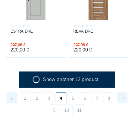
ESTRA DRE
REVA DRE
297,00
€
297,00
€
220,00
€
220,00
€
Show another 12 product
1
2
3
4
5
6
7
8
9
10
11