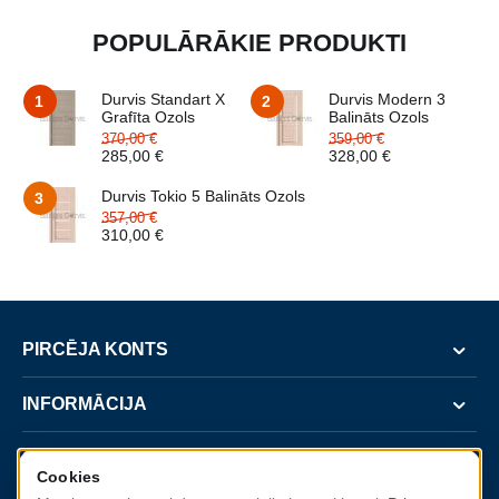
POPULĀRĀKIE PRODUKTI
Durvis Standart X
Durvis Modern 3
1
2
Grafīta Ozols
Balināts Ozols
370,00
€
359,00
€
285,00
€
328,00
€
Durvis Tokio 5 Balināts Ozols
3
357,00
€
310,00
€
PIRCĒJA KONTS
INFORMĀCIJA
SERVISS
Cookies