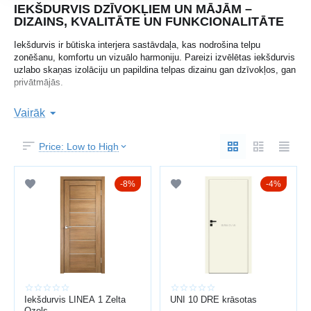
IEKŠDURVIS DZĪVOKĻIEM UN MĀJĀM –
DIZAINS, KVALITĀTE UN FUNKCIONALITĀTE
Iekšdurvis ir būtiska interjera sastāvdaļa, kas nodrošina telpu
zonēšanu, komfortu un vizuālo harmoniju. Pareizi izvēlētas iekšdurvis
uzlabo skaņas izolāciju un papildina telpas dizainu gan dzīvokļos, gan
privātmājās.
Baltijas durvis
Uzņēmums
ar vairāk nekā 15 gadu pieredzi piedāvā
Vairāk
plašu iekšdurvju klāstu Latvijā ar profesionālu uzstādīšanu.
Pieejamas laminētas, koka, stiklotas un modernās dizaina durvis.
Price: Low to High
Papildus varat apskatīt arī
ieejas durvis
un
metāla durvis
.
KĀ IZVĒLĒTIES IEKŠDURVIS
8%
4%
Izvēloties iekšdurvis, svarīgi ņemt vērā:
telpas dizainu un krāsu
durvju izmērus
materiālu (lamināts, MDF, koks, stikls)
skaņas izolāciju
furnitūras kvalitāti
Iekšdurvis LINEA 1 Zelta
UNI 10 DRE krāsotas
Laminētās durvis ir ekonomisks risinājums, savukārt koka durvis
Ozols