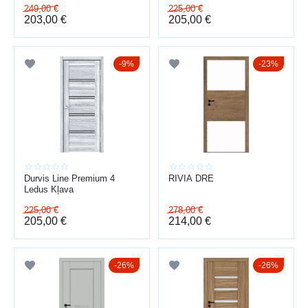
249,00
€
225,00
€
203,00
€
205,00
€
9%
23%
Durvis Line Premium 4
RIVIA DRE
Ledus Kļava
225,00
€
278,00
€
205,00
€
214,00
€
26%
26%