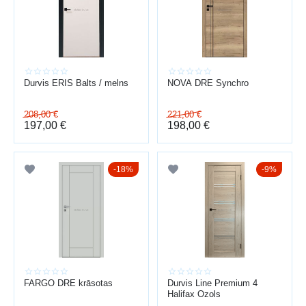
PRIEKŠROCĪBAS
telpu zonēšana
skaņas izolācija
dizains un estētika
plaša izvēle
Durvis ERIS Balts / melns
NOVA DRE Synchro
individuāli risinājumi
Piedāvājam arī
durvju uzstādīšana
visā Latvijā.
208,00
€
221,00
€
197,00
€
198,00
€
18%
9%
FARGO DRE krāsotas
Durvis Line Premium 4
Halifax Ozols