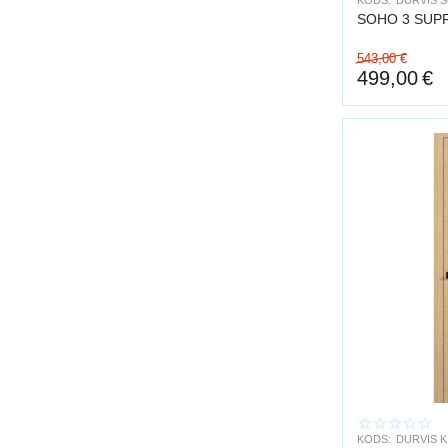
KODS:
DURVIS S
SOHO 3 SUP
543,00
€
499,00
€
KODS:
DURVIS K