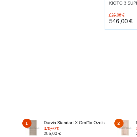
KIOTO 3 SU
625,00
€
546,00
€
Durvis Standart X Grafīta Ozols
1
2
370,00
€
285,00
€