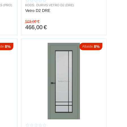
S (PRO)
KODS:
DURVIS VETRO D2 (DRE)
Vetro D2 DRE
 rūdīts stikls, kas ir drošs un izturīgs.
503,00
€
466,00
€
8%
8%
ide
Atlaide