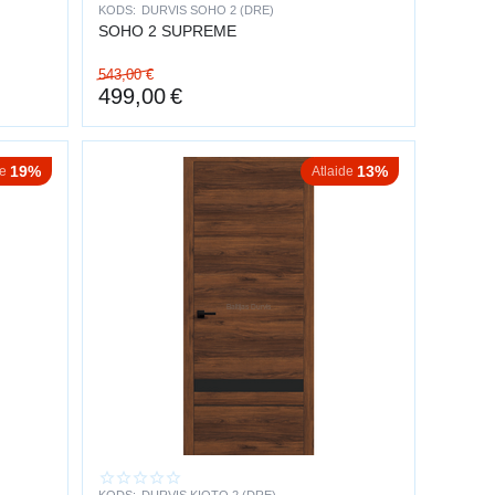
KODS:
DURVIS SOHO 2 (DRE)
SOHO 2 SUPREME
543,00
€
499,00
€
19%
13%
de
Atlaide