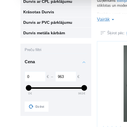
Baltij
Uzņēmums
Durvis ar CPL pārklājumu
stiklotas un moder
Krāsotas Durvis
Papildus varat aps
Vairāk
Durvis ar PVC pārklājumu
KĀ IZVĒLĒT
Durvis metāla kārbām
Šķirot pēc:
Izvēloties iekšdur
telpas dizain
Preču filtri
durvju izmēr
materiālu (la
Cena
skaņas izolāc
furnitūras kva
Laminētās durvis i
€
–
€
IEKŠDURVJU
0
€
963
€
laminētas du
koka durvis
Dzēst
stiklotas dur
dizaina durvi
slēptās durvi