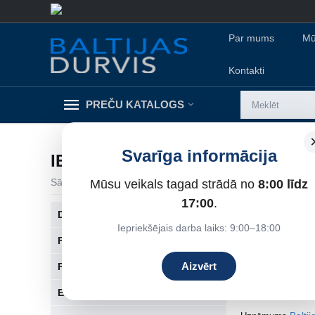
Par mums
Mū
Kontakti
PREČU KATALOGS
Svarīga informācija
IEKŠDURVIS
Sākums
/
Mūsu veikals tagad strādā no
Iekšdurvis
8:00 līdz
17:00
.
DRE iekšdurvis
Ar durvju sortime
Iepriekšējais darba laiks: 9:00–18:00
Finierētas Koka Iekšdurvis
IEKŠDURVIS
Aizvērt
Frēzētas Koka Iekšdurvis
Iekšdurvis ir būti
Ekofinierētās durvis
papildina telpas d