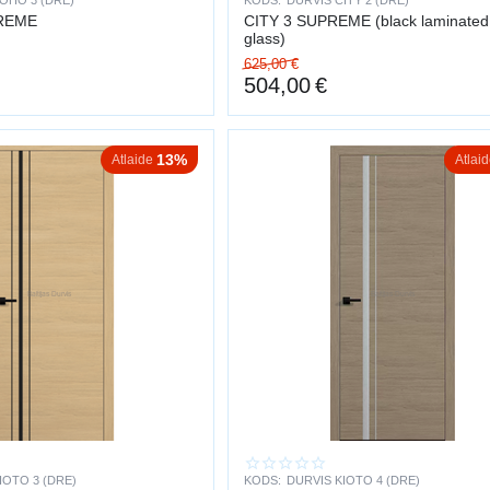
OHO 3 (DRE)
KODS:
DURVIS CITY 2 (DRE)
REME
CITY 3 SUPREME (black laminated 
glass)
625,00
€
504,00
€
13%
Atlaide
Atlai
IOTO 3 (DRE)
KODS:
DURVIS KIOTO 4 (DRE)