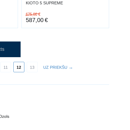
KIOTO 5 SUPREME
675,00
€
587,00
€
ts
11
12
13
UZ PRIEKŠU
 Ozols