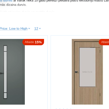
as durvis
ar vairāk nekā 15 gadu pieredzi piedāvā plašu iekšdurvju klāstu Lat
nās dizaina durvis.
katīt arī
ieejas durvis
un
metāla durvis
.
IES IEKŠDURVIS
Price: Low to High
12
vis, svarīgi ņemt vērā:
u un krāsu
15%
Atlaide
Atlai
us
mināts, MDF, koks, stikls)
iju
litāti
r ekonomisks risinājums, savukārt koka durvis nodrošina augstāku izturību. S
 VEIDI
rvis
vis
s
s