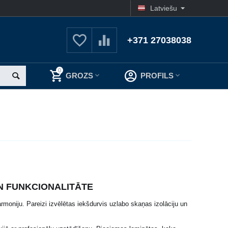
Latviešu
+371 27038038
0
GROZS
PROFILS
UN FUNKCIONALITĀTE
rmoniju. Pareizi izvēlētas iekšdurvis uzlabo skaņas izolāciju un