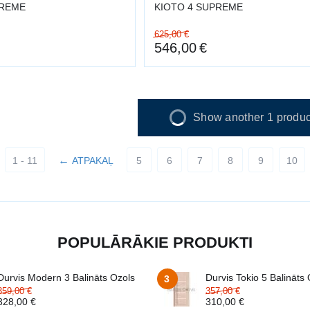
PREME
KIOTO 4 SUPREME
625,00
€
546,00
€
Show another 1 produc
1 - 11
ATPAKAĻ
5
6
7
8
9
10
POPULĀRĀKIE PRODUKTI
Durvis Modern 3 Balināts Ozols
Durvis Tokio 5 Balināts
3
359,00
€
357,00
€
328,00
€
310,00
€