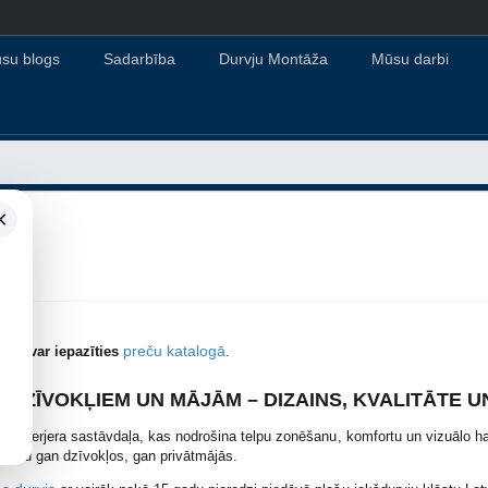
su blogs
Sadarbība
Durvju Montāža
Mūsu darbi
×
preču katalogā
ntu var iepazīties
.
 DZĪVOKĻIEM UN MĀJĀM – DIZAINS, KVALITĀTE 
ska interjera sastāvdaļa, kas nodrošina telpu zonēšanu, komfortu un vizuālo ha
izainu gan dzīvokļos, gan privātmājās.