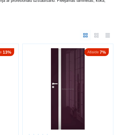
vijā ar profesionālu uzstādīšanu. Pieejamas laminētas, koka,
13%
7%
de
Atlaide
tiklotas durvis piešķir telpai vieglumu un gaismu.