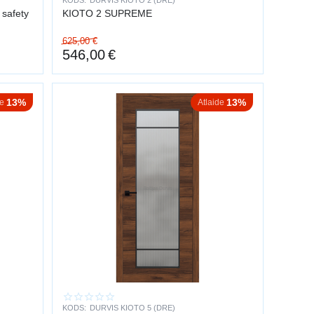
KODS:
DURVIS KIOTO 2 (DRE)
safety
KIOTO 2 SUPREME
625,00
€
546,00
€
13%
13%
de
Atlaide
KODS:
DURVIS KIOTO 5 (DRE)