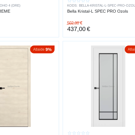
 DURVIS
OHO 4 (DRE)
KODS:
BELLA-KRISTAL-L-SPEC-PRO-OZOL
REME
Bella Kristal-L SPEC PRO Ozols
auj telpā ienākt vairāk dabiskās gaismas un rada plašuma sajūtu. Tiek izmantots
502,00
€
437,00
€
S VEIDI
vis
vis
9%
Atlaide
Atla
urvis
vis
ĪBAS
na
ija
tētika
sinājumi
rvju uzstādīšana
visā Latvijā.