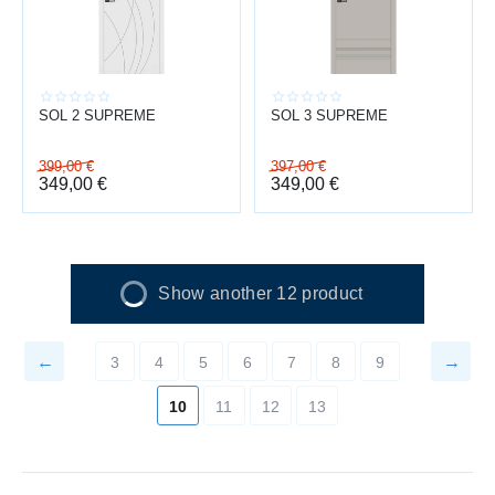
SOL 2 SUPREME
SOL 3 SUPREME
399,00
€
397,00
€
349,00
€
349,00
€
Show another 12 product
3
4
5
6
7
8
9
10
11
12
13