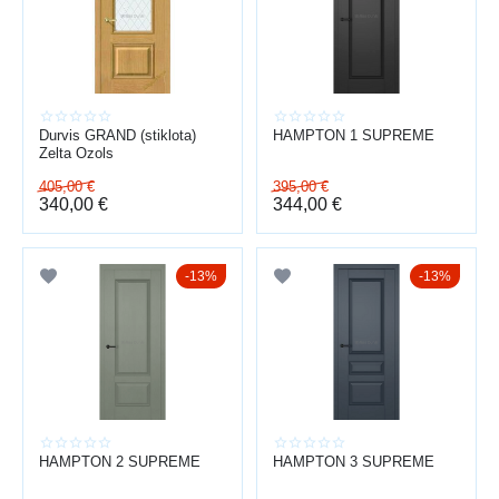
PRIEKŠROCĪBAS
telpu zonēšana
skaņas izolācija
dizains un estētika
plaša izvēle
Durvis GRAND (stiklota)
HAMPTON 1 SUPREME
individuāli risinājumi
Zelta Ozols
Piedāvājam arī
durvju uzstādīšana
visā Latvijā.
405,00
€
395,00
€
340,00
€
344,00
€
13%
13%
HAMPTON 2 SUPREME
HAMPTON 3 SUPREME