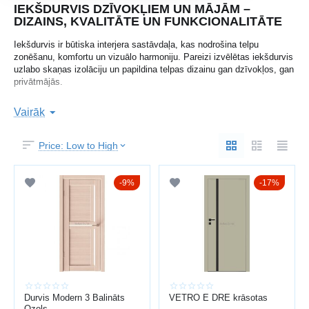
IEKŠDURVIS DZĪVOKĻIEM UN MĀJĀM –
DIZAINS, KVALITĀTE UN FUNKCIONALITĀTE
Iekšdurvis ir būtiska interjera sastāvdaļa, kas nodrošina telpu
zonēšanu, komfortu un vizuālo harmoniju. Pareizi izvēlētas iekšdurvis
uzlabo skaņas izolāciju un papildina telpas dizainu gan dzīvokļos, gan
privātmājās.
Baltijas durvis
Uzņēmums
ar vairāk nekā 15 gadu pieredzi piedāvā
Vairāk
plašu iekšdurvju klāstu Latvijā ar profesionālu uzstādīšanu.
Pieejamas laminētas, koka, stiklotas un modernās dizaina durvis.
Price: Low to High
Papildus varat apskatīt arī
ieejas durvis
un
metāla durvis
.
KĀ IZVĒLĒTIES IEKŠDURVIS
9%
17%
Izvēloties iekšdurvis, svarīgi ņemt vērā:
telpas dizainu un krāsu
durvju izmērus
materiālu (lamināts, MDF, koks, stikls)
skaņas izolāciju
furnitūras kvalitāti
Durvis Modern 3 Balināts
VETRO E DRE krāsotas
Laminētās durvis ir ekonomisks risinājums, savukārt koka durvis
Ozols