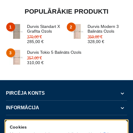
POPULĀRĀKIE PRODUKTI
Durvis Standart X
Durvis Modern 3
1
2
Grafīta Ozols
Balināts Ozols
370,00
€
359,00
€
285,00
€
328,00
€
Durvis Tokio 5 Balināts Ozols
3
357,00
€
310,00
€
PIRCĒJA KONTS
INFORMĀCIJA
SERVISS
Cookies