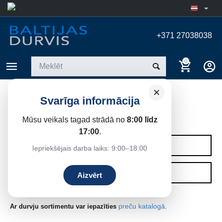
+371 27038038
0
×
Svarīga informācija
IEKŠDURVIS
Mūsu veikals tagad strādā no
8:00 līdz
Sākums
17:00
.
KATEGORIJAS
Iepriekšējais darba laiks: 9:00–18:00
FILTRI
Aizvērt
preču katalogā
Ar durvju sortimentu var iepazīties
.